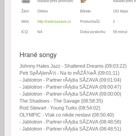
Naladit přes prohlížeč
Naladit přes
Žánr:
Oldies
Bitrate:
192 kbps
Web:
http://radiosazava.cz
Posluchačů:
2
ICQ:
NA
Doba poslechu:
59 minut
Hrané songy
Johnny Hates Jazz - Shattered Dreams (09:03:22)
Petr SpÃĄlenÃ½ - Na to mÅŻÅ¾eÅ (09:01:11)
- Jablotron - Partner rÃĄdia SÃZAVA (09:01:04)
- Jablotron - Partner rÃĄdia SÃZAVA (09:00:47)
- Jablotron - Partner rÃĄdia SÃZAVA (09:00:00)
The Shadows - The Savage (08:58:35)
Rod Stewart - Young Turks (08:54:02)
OLYMPIC - Vlak co nikde nestavi (08:50:40)
- Jablotron - Partner rÃĄdia SÃZAVA (08:48:58)
- Jablotron - Partner rÃĄdia SÃZAVA (08:48:51)