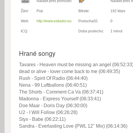
Naladit přes prohlížeč
Naladit přes
Žánr:
Pop
Bitrate:
192 kbps
Web:
http://www.eskador.eu
Posluchačů:
0
ICQ:
Doba poslechu:
1 minut
Hrané songy
Tavares - Heaven must be missing an angel (06:52:33
dead or alive - lover come back to me (06:49:35)
Rush - Spirit Of Radio (06:44:40)
Nena - 99 Luftballons (06:40:51)
The Shorts - Comment Ca Va (06:37:41)
Madonna - Express Yourself (06:33:41)
Doe Maar - Doris Day (06:30:00)
U2 - I Will Follow (06:26:28)
Styx - Babe (06:22:11)
Sandra - Everlasting Love (PWL 12'' Mix) (06:14:36)