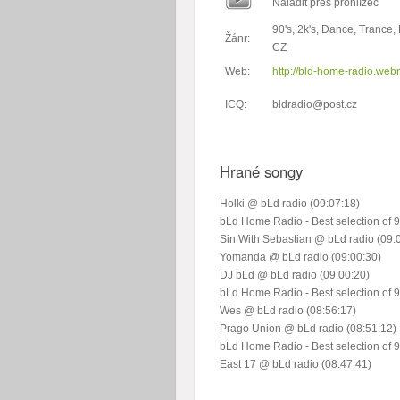
Naladit přes prohlížeč
90's, 2k's, Dance, Trance,
Žánr:
CZ
Web:
http://bld-home-radio.web
ICQ:
bldradio@post.cz
Hrané songy
Holki @ bLd radio (09:07:18)
bLd Home Radio - Best selection of 9
Sin With Sebastian @ bLd radio (09:
Yomanda @ bLd radio (09:00:30)
DJ bLd @ bLd radio (09:00:20)
bLd Home Radio - Best selection of 9
Wes @ bLd radio (08:56:17)
Prago Union @ bLd radio (08:51:12)
bLd Home Radio - Best selection of 9
East 17 @ bLd radio (08:47:41)