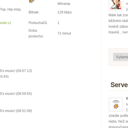
Winamp
n
 Pop, Hip-Hop,
z
Bitrate:
128 kbps
Máte tak zce
běžném rádiu
node.cz
Posluchačů:
1
hodně zábavy
Doba
hlavně... ne
72 minut
poslechu:
0's music! (09:07:13)
03:44)
Serve
0's music! (08:59:55)
R
s
C
0's music! (08:51:09)
získáte potř
rádia. Než se
doporučujem