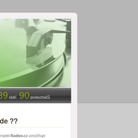
39
90
rádií
posluchačů
jde ??
rojekt
Radioo.cz
umožňuje