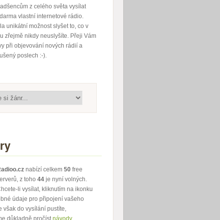
adšencům z celého světa vysílat
darma vlastní internetové rádio.
la unikátní možnost slyšet to, co v
 zřejmě nikdy neuslyšíte. Přeji Vám
 při objevování nových rádií a
rušený poslech :-).
ry
adioo.cz
nabízí celkem
50
free
erverů, z toho
44
je nyní volných.
hcete-li vysílat, kliknutím na ikonku
ebné údaje pro připojení vašeho
 však do vysílání pustíte,
e důkladně pročíst
návody
.