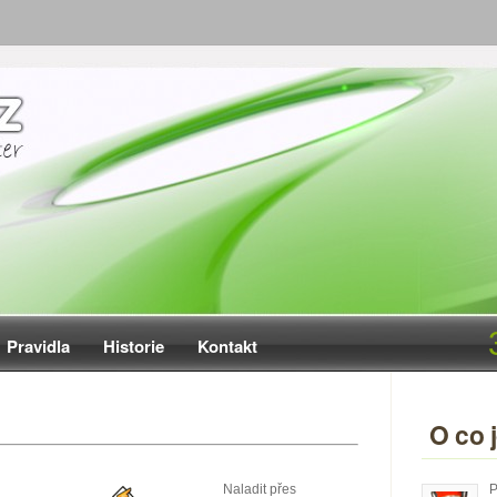
Pravidla
Historie
Kontakt
O co 
Naladit přes
P