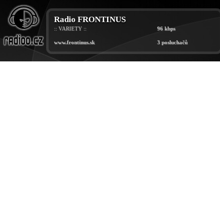
Radio FRONTINUS
:: VARIETY ::
96 kbps
www.frontinus.sk
3 posluchačů